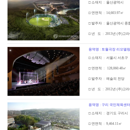
□ 소재지 : 울산광역시
□ 연면적 : 14,603.97㎡
□ 발주자 : 울산광역시 종
□ 년 도 : 2013년 (주)
용역명 : 토월극장 리모델
□ 소재지 : 서울시 서초구
□ 연면적 : 128,060.48㎡
□ 발주자 : 예술의 전당
□ 년 도 : 2012년 (주)
용역명 : 구리 국민체육센
□ 소재지 : 경기도 구리시
□ 연면적 : 9,464.11㎡