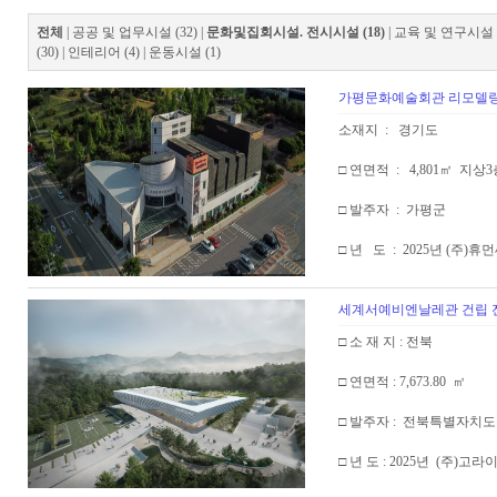
전체
|
공공 및 업무시설 (32)
|
문화및집회시설. 전시시설 (18)
|
교육 및 연구시설 (
(30)
|
인테리어 (4)
|
운동시설 (1)
가평문화예술회관 리모델
소재지 : 경기도
□ 연면적 : 4,801㎡ 지상
□ 발주자 : 가평군
□ 년 도 : 2025년 (주)휴
세계서예비엔날레관 건립 
□ 소 재 지 : 전북
□ 연면적 : 7,673.80 ㎡
□ 발주자 : 전북특별자치도
□ 년 도 : 2025년 (주)고