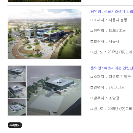
용역명 : 서울키즈센터 
□ 소재지 : 서울시 능동
□ 연면적 : 19,637.31㎡
□ 발주자 : 서울시
□ 년 도 : 2012년 (주)
용역명 : 여초서예관 건립
□ 소재지 : 강원도 인제군
□ 연면적 : 2,613.33㎡
□ 발주자 : 조달청
□ 년 도 : 2009년 (주)