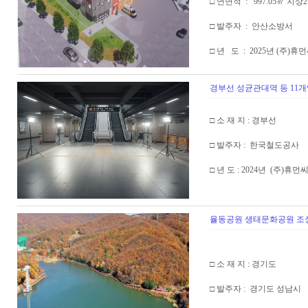
□ 연면적 : 997.05㎡ 지상
□ 발주자 : 안산소방서
□ 년 도 : 2025년 (주)
경부선 성균관대역 등 11
□ 소 재 지 : 경부선
□ 발주자 : 한국철도공사
□ 년 도 : 2024년 (주)휴먼
율동공원 생태문화공원 조성
□ 소 재 지 : 경기도
□ 발주자 : 경기도 성남시