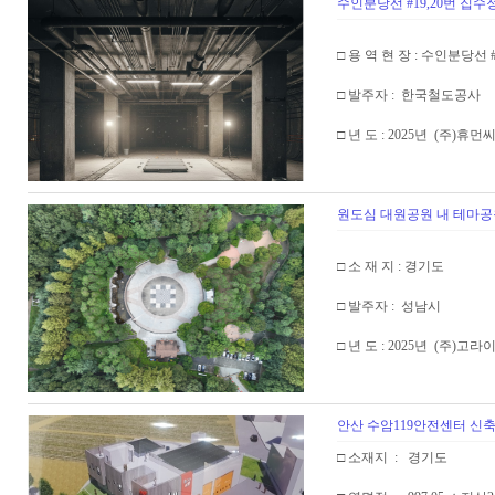
수인분당선 #19,20번 집
□ 용 역 현 장 : 수인분당선 #19
□ 발주자 : 한국철도공사
□ 년 도 : 2025년 (주
원도심 대원공원 내 테마
□ 소 재 지 : 경기도
□ 발주자 : 성남시
□ 년 도 : 2025년 (주)고
안산 수암119안전센터 
□ 소재지 : 경기도