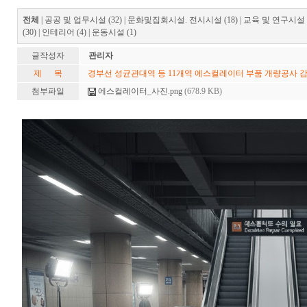
전체
|
공공 및 업무시설 (32)
|
문화및집회시설. 전시시설 (18)
|
교육 및 연구시설 (
(30)
|
인테리어 (4)
|
운동시설 (1)
글작성자
관리자
제 목
경부선 성균관대역 등 11개역 에스컬레이터 부품 개량공사
첨부파일
에스컬레이터_사진.png
(678.9 KB)