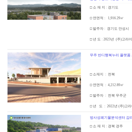
□ 소 재 지 : 경기도
□ 연면적 : 1,916.29㎡
□ 발주자 : 경기도 안성시
□ 년 도 : 2023년 (주)
무주 반디행복누리 플랫폼 
□ 소재지 : 전북
□ 연면적 : 4,212.89㎡
□ 발주자 : 전북 무주군
□ 년 도 : 2022년 (주
방사성폐기물분석센터 감
□ 소 재 지 : 경북 경주