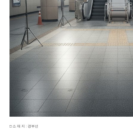
□ 소 재 지 : 경부선