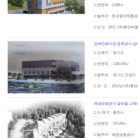
□ 연면적 : 2,698㎡
□ 발주자 : 한국원자력환
□ 년 도 : 2022 (주)휴먼
장애인복지관 증축공사 감
□ 소재지 : 경기도
□ 연면적 : 2,085.68㎡
□ 발주자 : 경기도 안성시
□ 년 도 : 2022년 (주)
예금보험공사 글로벌 교육
□ 소 재 지 : 충주시
□ 연면적 : 703.08㎡
□ 발주자 : 예금보험공사