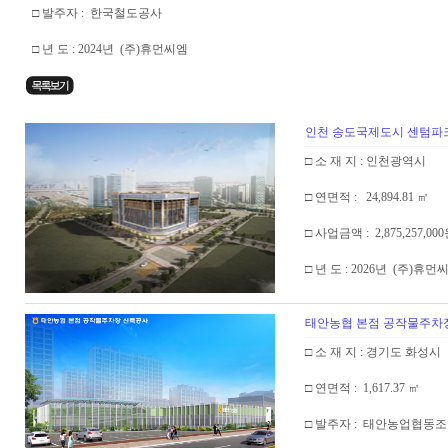
□ 발주자 : 한국철도공사
□ 년 도 : 2024년 (주)휴먼씨엠
인천 송도국제도시 센텀파크
□ 소 재 지 : 인천광역시
□ 연면적 : 24,894.81 ㎡
□ 사업금액 : 2,875,257,00
□ 년 도 : 2026년 (주
태안농협 본점 공작물주차
□ 소 재 지 : 경기도 화성시
□ 연면적 : 1,617.37 ㎡
□ 발주자 : 태안농업협동