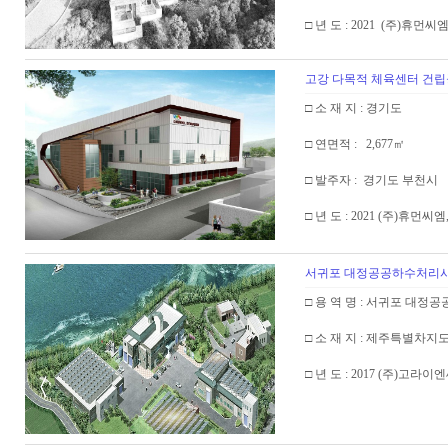
□ 년 도 : 2021 (주)휴
고강 다목적 체육센터 건립
□ 소 재 지 : 경기도
□ 연면적 : 2,677㎡
□ 발주자 : 경기도 부천시
□ 년 도 : 2021 (주)휴먼
서귀포 대정공공하수처리시
□ 용 역 명 : 서귀포 
□ 소 재 지 : 제주특별차지
□ 년 도 : 2017 (주)고라이