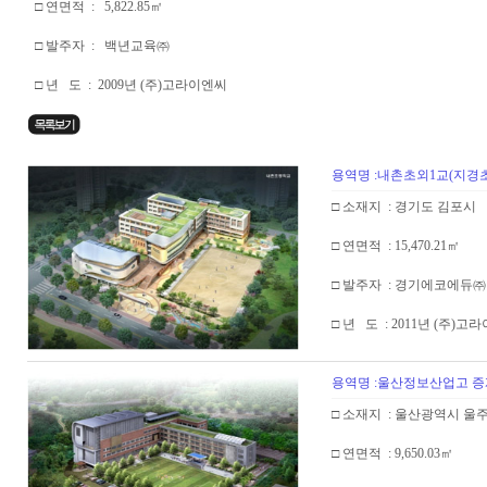
□ 연면적 : 5,822.85㎡
□ 발주자 : 백년교육㈜
□ 년 도 : 2009년 (주)고라이엔씨
용역명 :내촌초외1교(지경
□ 소재지 : 경기도 김포시
□ 연면적 : 15,470.21㎡
□ 발주자 : 경기에코에듀㈜
□ 년 도 : 2011년 (주)고
용역명 :울산정보산업고 
□ 소재지 : 울산광역시 울
□ 연면적 : 9,650.03㎡