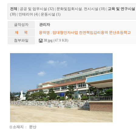
전체
|
공공 및 업무시설 (32)
|
문화및집회시설. 전시시설 (18)
|
교육 및 연구시설 (
(30)
|
인테리어 (4)
|
운동시설 (1)
글작성자
관리자
제 목
용역명 : 임대형민자사업 전면책임감리용역 문산초등학교
첨부파일
38.jpg
(47.9 KB)
□ 소재지 : 문산