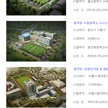
□ 발주자 : 울산광역시 교
□ 년 도 : 2011년 (주)고
용역명 :서일중학교 교사신
□ 소재지 : 용인시 기흥구
□ 연면적 : 10,000.1㎡
□ 발주자 : 용인희망학교
□ 년 도 : 2010년 (주)
용역명 : 운동장개발 및 종
□ 소재지 : 서울시 동대문
□ 연면적 : 17,930.00㎡
□ 발주자 : 서울시립대학
□ 년 도 : 2010 (주)고라