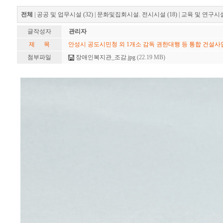
전체
|
공공 및 업무시설 (32)
|
문화및집회시설. 전시시설 (18)
|
교육 및 연구시설 
글작성자
관리자
제 목
안성시 공도시민청 외 1개소 감독 권한대행 등 통합 건설사업
첨부파일
장애인복지관_조감.jpg
(22.19 MB)