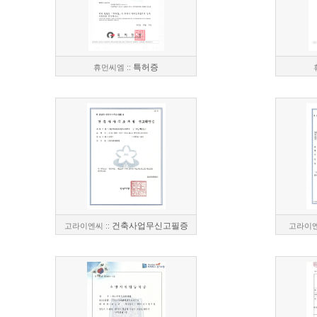
특허증
휴먼씨엠 ::
건축사업무신고필증
고라이엔씨 ::
고라이엔씨